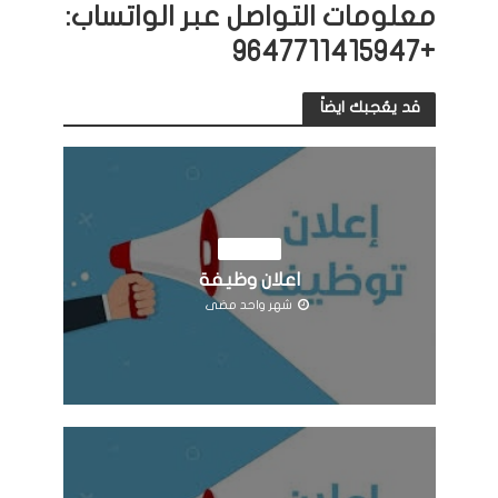
معلومات التواصل عبر الواتساب:
+9647711415947
قد يعُجبك ايضاً
الوظائف
اعلان وظيفة
شهر واحد مضى