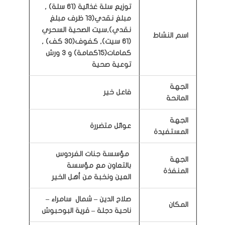
توزيع سلة غذائية (61 سلة) ,
مبلغ نقدي(13 ظرف مبلغ
نقدي),سيت الصحية السحري
اسم النشاط
(61 سيت), كفوف(30 كف) ,
كمامات(15كمامة) و 3 ورش
توعية صحية
الجهة
فاعل خير
المانحة
الجهة
عوائل متضررة
المستفيدة
مؤسسة جنات الفردوس
الجهة
بالتعاون مع مؤسسة
المنفذة
العين
ونخبة من أهل الخير
صلاح الدين – شمال سامراء –
المكان
ناحية دجلة – قرية البوحبوش