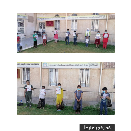
قد يعُجبك ايضاً