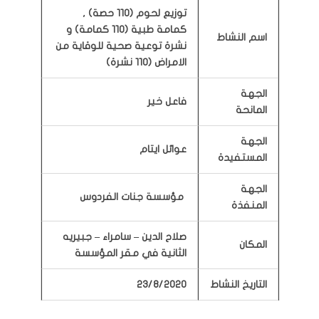
توزيع لحوم (110 حصة) ,
كمامة طبية (110 كمامة) و
اسم النشاط
نشرة توعية صحية للوقاية من
الامراض (110 نشرة)
الجهة
فاعل خير
المانحة
الجهة
عوائل ايتام
المستفيدة
الجهة
مؤسسة جنات الفردوس
المنفذة
صلاح الدين – سامراء – جبيريه
المكان
الثانية في مقر المؤسسة
التاريخ النشاط
2020
/
8
/
23