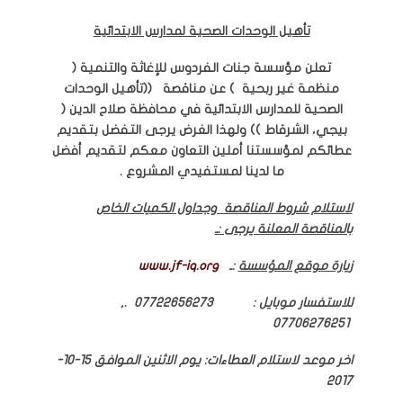
تأهيل الوحدات الصحية لمدارس الابتدائية
تعلن مؤسسة جنات الفردوس للإغاثة والتنمية (
منظمة غير ربحية ) عن مناقصة ((تأهيل الوحدات
الصحية للمدارس الابتدائية في محافظة صلاح الدين (
بيجي، الشرقاط )) ولهذا الغرض يرجى التفضل بتقديم
عطائكم لمؤسستنا أملين التعاون معكم لتقديم أفضل
ما لدينا لمستفيدي المشروع .
لاستلام شروط المناقصة وجداول الكميات الخاص
بالمناقصة المعلنة يرجى :ـ
زيارة موقع المؤسسة
:ـ
www.jf-iq.org
للاستفسار موبايل : 07722656273 .,
07706276251
اخر موعد لاستلام العطاءات: يوم الاثنين الموافق 15-10-
2017