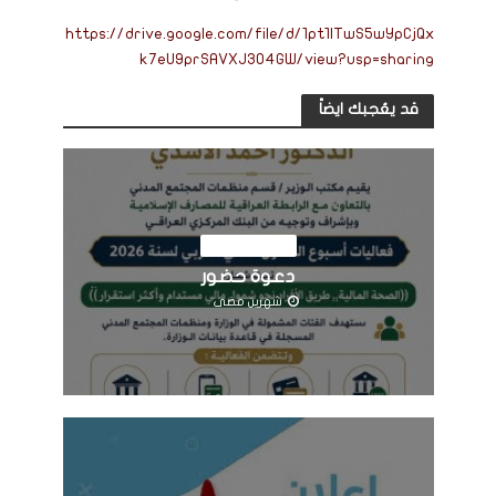
https://drive.google.com/file/d/1pt1lTwS5wYpCjQx
k7eU9prSAVXJ304GW/view?usp=sharing
قد يعُجبك ايضاً
اخبار المؤسسة
دعوة حضور
شهرين مضى