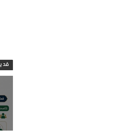
قد يع