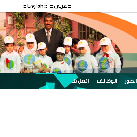
::: عربي :::
::: English :::
الصور
الوظائف
اتصل بنا