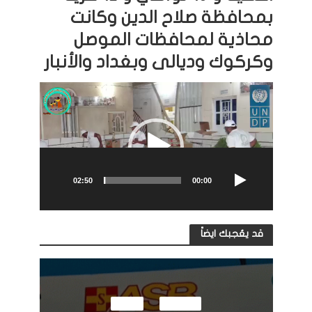
بمحافظة صلاح الدين وكانت
محاذية
لمحافظات الموصل
وكركوك وديالى وبغداد والأنبار
مشغل
الفيديو
02:50
00:00
قد يعُجبك ايضاً
النشاطات
مرئيات