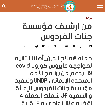
مرئيات
من ارشيف مؤسسة
جنات الفردوس
1 مارس، 2023
39 مشاهدات
1 الوقت القراءة
حملة #صلاح الدين_أهلنا الثانية
لمواجهة فايروس كورونا covid
19. بدعم من برنامج الأمم
المتحدة الإنمائي UNDP وتنفيذ
مؤسسة جنات الفردوس للإغاثة
و التنمية JF شملت الحملة 4
اقضية و 10 نواحي و 12 قرية