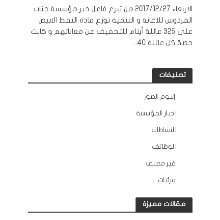
الاربعاء 2017/12/27 من تبرع فاعل خير مؤسسة جنات
الفردوس للاغاثة و التنمية توزع مادة النفط الابيض
على 325 عائلة أيتام للتخفيف عن معاناتهم و كانت
حصة كل عائلة 40...
تصنيفات
إلبوم الصور
12
اخبار المؤسسة
132
النشاطات
163
الوظائف
10
غير مصنف
2
مرئيات
45
مقالات مميزة