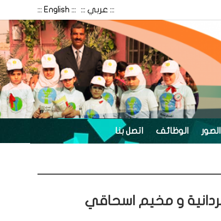
::: عربي :::
::: English :::
الصور
الوظائف
اتصل بنا
حردانية و مخيم اسحاقي